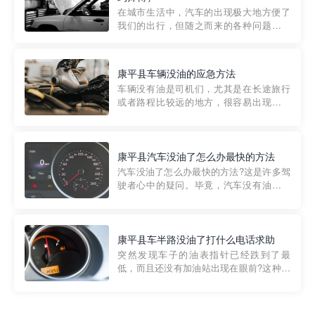
部门制定的。起步价通...
在城市生活中，汽车的出现极大地方便了
我们的出行，但随之而来的各种问题也让
人头痛不已。尤其是在繁忙的都市环境
中，地库停车成了一道难题。有时候，车
辆突然发生故障，或是不慎被困，在这种
康平县车辆没油的应急方法
紧急情况下，我们需要一种高效可靠的救
车辆没有油是司机们，尤其是在长途旅行
援方式。而这时，地库救援专...
或者路程比较远的地方，很容易出现这种
状况。面对这样的情况，该怎么办呢?今天
小编给大家介绍一种应急方法——穿越者
道路救援微信小程序，可以帮您预约附近
的送油师傅，解决没油的紧急情况。 首
康平县汽车没油了怎么办最快的方法
先，让我们来了解一下穿...
汽车没油了怎么办最快的方法?这是许多驾
驶者心中的疑问。毕竟，汽车没有油就无
法行驶，而且出现在偏远地区或夜晚更是
一件令人头痛的事情。幸运的是，现在有
一种新的解决方案——穿越者小程序。 穿
越者小程序是一款专门解决汽车没油问题
康平县车半路没油了打什么电话求助
的在线服务平台。通过...
突然发现车子的油表指针已经跌到了最
低，而且还没有加油站出现在眼前?这种情
况下你该怎么办呢?这时候最好的方法就是
及时寻求帮助。如果你遇到这种情况，你
需要拨打什么电话求助呢?其实，你可以拨