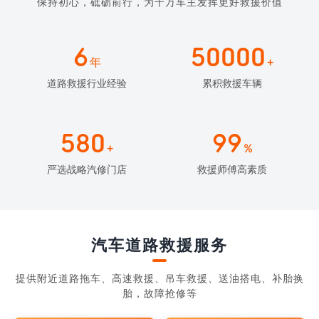
保持初心，砥砺前行，为千万车主发挥更好救援价值
6
50000
年
+
道路救援行业经验
累积救援车辆
580
99
+
%
严选战略汽修门店
救援师傅高素质
汽车道路救援服务
提供附近道路拖车、高速救援、吊车救援、送油搭电、补胎换
胎，故障抢修等