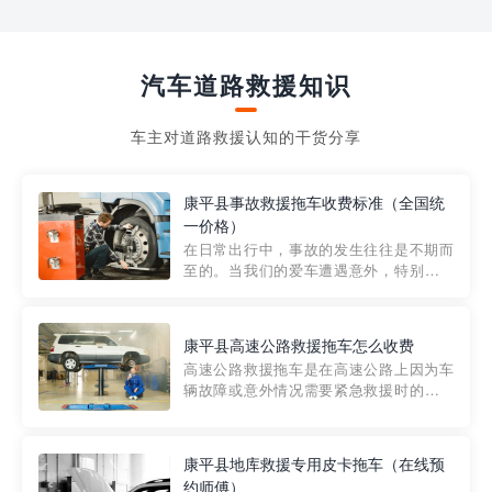
汽车道路救援知识
车主对道路救援认知的干货分享
康平县事故救援拖车收费标准（全国统
一价格）
在日常出行中，事故的发生往往是不期而
至的。当我们的爱车遭遇意外，特别是在
市区内，救援拖车的服务就显得尤为重
要。然而，许多车主在选择拖车服务时，
对收费标准并不十分了解。穿越者救援详
康平县高速公路救援拖车怎么收费
细解析一下市区事故救援拖车的收费标
高速公路救援拖车是在高速公路上因为车
准，以及在选用拖车服务时应注...
辆故障或意外情况需要紧急救援时的必备
工具。然而，对于许多司机来说，拖车的
收费一直是一个困扰。那么，高速公路救
援拖车究竟怎么收费呢? 一般来说，高速公
康平县地库救援专用皮卡拖车（在线预
路救援拖车的收费标准是由当地交通管理
约师傅）