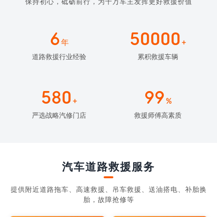
保持初心，砥砺前行，为千万车主发挥更好救援价值
6
50000
年
+
道路救援行业经验
累积救援车辆
580
99
+
%
严选战略汽修门店
救援师傅高素质
汽车道路救援服务
提供附近道路拖车、高速救援、吊车救援、送油搭电、补胎换
胎，故障抢修等