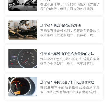
部门制定的。起步价通...
在城市生活中，汽车的出现极大地方便了
我们的出行，但随之而来的各种问题也让
人头痛不已。尤其是在繁忙的都市环境
中，地库停车成了一道难题。有时候，车
辆突然发生故障，或是不慎被困，在这种
辽宁省车辆没油的应急方法
紧急情况下，我们需要一种高效可靠的救
车辆没有油是司机们，尤其是在长途旅行
援方式。而这时，地库救援专...
或者路程比较远的地方，很容易出现这种
状况。面对这样的情况，该怎么办呢?今天
小编给大家介绍一种应急方法——穿越者
道路救援微信小程序，可以帮您预约附近
的送油师傅，解决没油的紧急情况。 首
辽宁省汽车没油了怎么办最快的方法
先，让我们来了解一下穿...
汽车没油了怎么办最快的方法?这是许多驾
驶者心中的疑问。毕竟，汽车没有油就无
法行驶，而且出现在偏远地区或夜晚更是
一件令人头痛的事情。幸运的是，现在有
一种新的解决方案——穿越者小程序。 穿
越者小程序是一款专门解决汽车没油问题
辽宁省车半路没油了打什么电话求助
的在线服务平台。通过...
突然发现车子的油表指针已经跌到了最
低，而且还没有加油站出现在眼前?这种情
况下你该怎么办呢?这时候最好的方法就是
及时寻求帮助。如果你遇到这种情况，你
需要拨打什么电话求助呢?其实，你可以拨