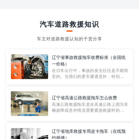
汽车道路救援知识
车主对道路救援认知的干货分享
辽宁省事故救援拖车收费标准（全国统
一价格）
在日常出行中，事故的发生往往是不期而
至的。当我们的爱车遭遇意外，特别是在
市区内，救援拖车的服务就显得尤为重
要。然而，许多车主在选择拖车服务时，
对收费标准并不十分了解。穿越者救援详
辽宁省高速公路救援拖车怎么收费
细解析一下市区事故救援拖车的收费标
高速公路救援拖车是在高速公路上因为车
准，以及在选用拖车服务时应注...
辆故障或意外情况需要紧急救援时的必备
工具。然而，对于许多司机来说，拖车的
收费一直是一个困扰。那么，高速公路救
援拖车究竟怎么收费呢? 一般来说，高速公
辽宁省地库救援专用皮卡拖车（在线预
路救援拖车的收费标准是由当地交通管理
约师傅）