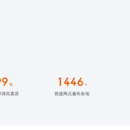
99
1446
%
+
师傅高素质
救援网点遍布各地