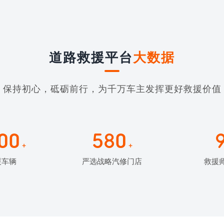
道路救援平台
大数据
保持初心，砥砺前行，为千万车主发挥更好救援价值
00
580
+
+
援车辆
严选战略汽修门店
救援