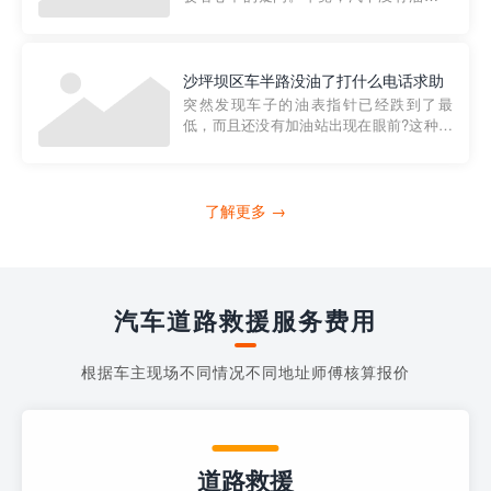
法行驶，而且出现在偏远地区或夜晚更是
一件令人头痛的事情。幸运的是，现在有
一种新的解决方案——穿越者小程序。 穿
越者小程序是一款专门解决汽车没油问题
沙坪坝区车半路没油了打什么电话求助
的在线服务平台。通过...
突然发现车子的油表指针已经跌到了最
低，而且还没有加油站出现在眼前?这种情
况下你该怎么办呢?这时候最好的方法就是
及时寻求帮助。如果你遇到这种情况，你
需要拨打什么电话求助呢?其实，你可以拨
打4006363122请求送油人员来帮助你。
了解更多 →
当你的车子...
汽车道路救援服务费用
根据车主现场不同情况不同地址师傅核算报价
道路救援