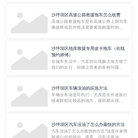
要。然而，许多车主在选择拖车服务时，
对收费标准并不十分了解。穿越者救援详
沙坪坝区高速公路救援拖车怎么收费
细解析一下市区事故救援拖车的收费标
高速公路救援拖车是在高速公路上因为车
准，以及在选用拖车服务时应注...
辆故障或意外情况需要紧急救援时的必备
工具。然而，对于许多司机来说，拖车的
收费一直是一个困扰。那么，高速公路救
援拖车究竟怎么收费呢? 一般来说，高速公
沙坪坝区地库救援专用皮卡拖车（在线
路救援拖车的收费标准是由当地交通管理
预约师傅）
部门制定的。起步价通...
在城市生活中，汽车的出现极大地方便了
我们的出行，但随之而来的各种问题也让
人头痛不已。尤其是在繁忙的都市环境
中，地库停车成了一道难题。有时候，车
辆突然发生故障，或是不慎被困，在这种
沙坪坝区车辆没油的应急方法
紧急情况下，我们需要一种高效可靠的救
车辆没有油是司机们，尤其是在长途旅行
援方式。而这时，地库救援专...
或者路程比较远的地方，很容易出现这种
状况。面对这样的情况，该怎么办呢?今天
小编给大家介绍一种应急方法——穿越者
道路救援微信小程序，可以帮您预约附近
的送油师傅，解决没油的紧急情况。 首
沙坪坝区汽车没油了怎么办最快的方法
先，让我们来了解一下穿...
汽车没油了怎么办最快的方法?这是许多驾
驶者心中的疑问。毕竟，汽车没有油就无