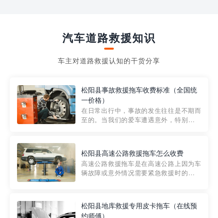
汽车道路救援知识
车主对道路救援认知的干货分享
松阳县事故救援拖车收费标准（全国统
一价格）
在日常出行中，事故的发生往往是不期而
至的。当我们的爱车遭遇意外，特别是在
市区内，救援拖车的服务就显得尤为重
要。然而，许多车主在选择拖车服务时，
对收费标准并不十分了解。穿越者救援详
松阳县高速公路救援拖车怎么收费
细解析一下市区事故救援拖车的收费标
高速公路救援拖车是在高速公路上因为车
准，以及在选用拖车服务时应注...
辆故障或意外情况需要紧急救援时的必备
工具。然而，对于许多司机来说，拖车的
收费一直是一个困扰。那么，高速公路救
援拖车究竟怎么收费呢? 一般来说，高速公
松阳县地库救援专用皮卡拖车（在线预
路救援拖车的收费标准是由当地交通管理
约师傅）