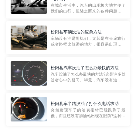
部门制定的。起步价通...
在城市生活中，汽车的出现极大地方便了
我们的出行，但随之而来的各种问题也让
人头痛不已。尤其是在繁忙的都市环境
中，地库停车成了一道难题。有时候，车
辆突然发生故障，或是不慎被困，在这种
松阳县车辆没油的应急方法
紧急情况下，我们需要一种高效可靠的救
车辆没有油是司机们，尤其是在长途旅行
援方式。而这时，地库救援专...
或者路程比较远的地方，很容易出现这种
状况。面对这样的情况，该怎么办呢?今天
小编给大家介绍一种应急方法——穿越者
道路救援微信小程序，可以帮您预约附近
的送油师傅，解决没油的紧急情况。 首
松阳县汽车没油了怎么办最快的方法
先，让我们来了解一下穿...
汽车没油了怎么办最快的方法?这是许多驾
驶者心中的疑问。毕竟，汽车没有油就无
法行驶，而且出现在偏远地区或夜晚更是
一件令人头痛的事情。幸运的是，现在有
一种新的解决方案——穿越者小程序。 穿
越者小程序是一款专门解决汽车没油问题
松阳县车半路没油了打什么电话求助
的在线服务平台。通过...
突然发现车子的油表指针已经跌到了最
低，而且还没有加油站出现在眼前?这种情
况下你该怎么办呢?这时候最好的方法就是
及时寻求帮助。如果你遇到这种情况，你
需要拨打什么电话求助呢?其实，你可以拨