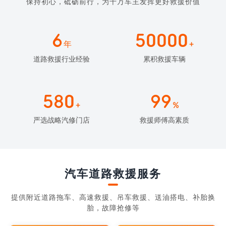
保持初心，砥砺前行，为千万车主发挥更好救援价值
6
50000
年
+
道路救援行业经验
累积救援车辆
580
99
+
%
严选战略汽修门店
救援师傅高素质
汽车道路救援服务
提供附近道路拖车、高速救援、吊车救援、送油搭电、补胎换
胎，故障抢修等