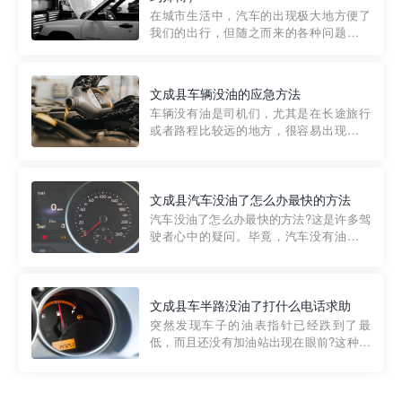
部门制定的。起步价通...
在城市生活中，汽车的出现极大地方便了
我们的出行，但随之而来的各种问题也让
人头痛不已。尤其是在繁忙的都市环境
中，地库停车成了一道难题。有时候，车
辆突然发生故障，或是不慎被困，在这种
文成县车辆没油的应急方法
紧急情况下，我们需要一种高效可靠的救
车辆没有油是司机们，尤其是在长途旅行
援方式。而这时，地库救援专...
或者路程比较远的地方，很容易出现这种
状况。面对这样的情况，该怎么办呢?今天
小编给大家介绍一种应急方法——穿越者
道路救援微信小程序，可以帮您预约附近
的送油师傅，解决没油的紧急情况。 首
文成县汽车没油了怎么办最快的方法
先，让我们来了解一下穿...
汽车没油了怎么办最快的方法?这是许多驾
驶者心中的疑问。毕竟，汽车没有油就无
法行驶，而且出现在偏远地区或夜晚更是
一件令人头痛的事情。幸运的是，现在有
一种新的解决方案——穿越者小程序。 穿
越者小程序是一款专门解决汽车没油问题
文成县车半路没油了打什么电话求助
的在线服务平台。通过...
突然发现车子的油表指针已经跌到了最
低，而且还没有加油站出现在眼前?这种情
况下你该怎么办呢?这时候最好的方法就是
及时寻求帮助。如果你遇到这种情况，你
需要拨打什么电话求助呢?其实，你可以拨