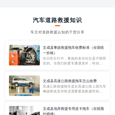
汽车道路救援知识
车主对道路救援认知的干货分享
文成县事故救援拖车收费标准（全国统
一价格）
在日常出行中，事故的发生往往是不期而
至的。当我们的爱车遭遇意外，特别是在
市区内，救援拖车的服务就显得尤为重
要。然而，许多车主在选择拖车服务时，
对收费标准并不十分了解。穿越者救援详
文成县高速公路救援拖车怎么收费
细解析一下市区事故救援拖车的收费标
高速公路救援拖车是在高速公路上因为车
准，以及在选用拖车服务时应注...
辆故障或意外情况需要紧急救援时的必备
工具。然而，对于许多司机来说，拖车的
收费一直是一个困扰。那么，高速公路救
援拖车究竟怎么收费呢? 一般来说，高速公
文成县地库救援专用皮卡拖车（在线预
路救援拖车的收费标准是由当地交通管理
约师傅）