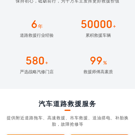
保持初心，砥砺前行，为千万车主发挥更好救援价值
6
50000
年
+
道路救援行业经验
累积救援车辆
580
99
+
%
严选战略汽修门店
救援师傅高素质
汽车道路救援服务
提供附近道路拖车、高速救援、吊车救援、送油搭电、补胎换
胎，故障抢修等