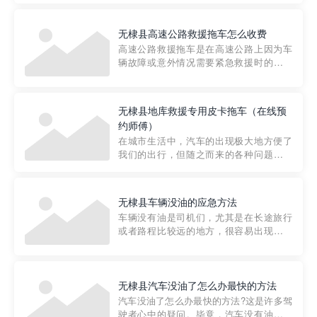
要。然而，许多车主在选择拖车服务时，
对收费标准并不十分了解。穿越者救援详
无棣县高速公路救援拖车怎么收费
细解析一下市区事故救援拖车的收费标
高速公路救援拖车是在高速公路上因为车
准，以及在选用拖车服务时应注...
辆故障或意外情况需要紧急救援时的必备
工具。然而，对于许多司机来说，拖车的
收费一直是一个困扰。那么，高速公路救
援拖车究竟怎么收费呢? 一般来说，高速公
无棣县地库救援专用皮卡拖车（在线预
路救援拖车的收费标准是由当地交通管理
约师傅）
部门制定的。起步价通...
在城市生活中，汽车的出现极大地方便了
我们的出行，但随之而来的各种问题也让
人头痛不已。尤其是在繁忙的都市环境
中，地库停车成了一道难题。有时候，车
辆突然发生故障，或是不慎被困，在这种
无棣县车辆没油的应急方法
紧急情况下，我们需要一种高效可靠的救
车辆没有油是司机们，尤其是在长途旅行
援方式。而这时，地库救援专...
或者路程比较远的地方，很容易出现这种
状况。面对这样的情况，该怎么办呢?今天
小编给大家介绍一种应急方法——穿越者
道路救援微信小程序，可以帮您预约附近
的送油师傅，解决没油的紧急情况。 首
无棣县汽车没油了怎么办最快的方法
先，让我们来了解一下穿...
汽车没油了怎么办最快的方法?这是许多驾
驶者心中的疑问。毕竟，汽车没有油就无