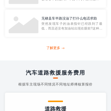
法行驶，而且出现在偏远地区或夜晚更是
一件令人头痛的事情。幸运的是，现在有
一种新的解决方案——穿越者小程序。 穿
越者小程序是一款专门解决汽车没油问题
无棣县车半路没油了打什么电话求助
的在线服务平台。通过...
突然发现车子的油表指针已经跌到了最
低，而且还没有加油站出现在眼前?这种情
况下你该怎么办呢?这时候最好的方法就是
及时寻求帮助。如果你遇到这种情况，你
需要拨打什么电话求助呢?其实，你可以拨
打4006363122请求送油人员来帮助你。
了解更多 →
当你的车子...
汽车道路救援服务费用
根据车主现场不同情况不同地址师傅核算报价
道路救援