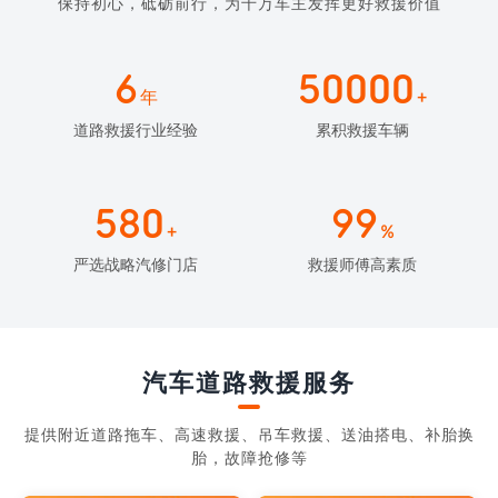
保持初心，砥砺前行，为千万车主发挥更好救援价值
6
50000
年
+
道路救援行业经验
累积救援车辆
580
99
+
%
严选战略汽修门店
救援师傅高素质
汽车道路救援服务
提供附近道路拖车、高速救援、吊车救援、送油搭电、补胎换
胎，故障抢修等