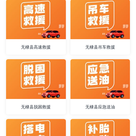
无棣县高速救援
无棣县吊车救援
无棣县脱困救援
无棣县应急送油