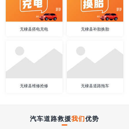
无棣县搭电充电
无棣县补胎换胎
无棣县维修抢修
无棣县道路拖车
汽车道路救援
我们
优势