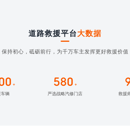
道路救援平台
大数据
保持初心，砥砺前行，为千万车主发挥更好救援价值
00
580
+
+
援车辆
严选战略汽修门店
救援