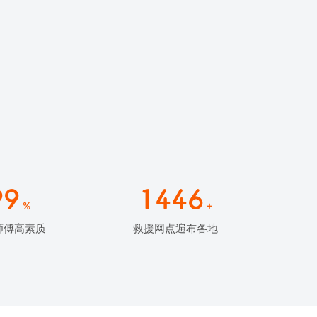
99
1446
%
+
师傅高素质
救援网点遍布各地