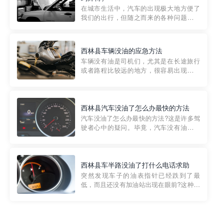
部门制定的。起步价通...
在城市生活中，汽车的出现极大地方便了
我们的出行，但随之而来的各种问题也让
人头痛不已。尤其是在繁忙的都市环境
中，地库停车成了一道难题。有时候，车
辆突然发生故障，或是不慎被困，在这种
西林县车辆没油的应急方法
紧急情况下，我们需要一种高效可靠的救
车辆没有油是司机们，尤其是在长途旅行
援方式。而这时，地库救援专...
或者路程比较远的地方，很容易出现这种
状况。面对这样的情况，该怎么办呢?今天
小编给大家介绍一种应急方法——穿越者
道路救援微信小程序，可以帮您预约附近
的送油师傅，解决没油的紧急情况。 首
西林县汽车没油了怎么办最快的方法
先，让我们来了解一下穿...
汽车没油了怎么办最快的方法?这是许多驾
驶者心中的疑问。毕竟，汽车没有油就无
法行驶，而且出现在偏远地区或夜晚更是
一件令人头痛的事情。幸运的是，现在有
一种新的解决方案——穿越者小程序。 穿
越者小程序是一款专门解决汽车没油问题
西林县车半路没油了打什么电话求助
的在线服务平台。通过...
突然发现车子的油表指针已经跌到了最
低，而且还没有加油站出现在眼前?这种情
况下你该怎么办呢?这时候最好的方法就是
及时寻求帮助。如果你遇到这种情况，你
需要拨打什么电话求助呢?其实，你可以拨