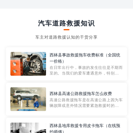
汽车道路救援知识
车主对道路救援认知的干货分享
西林县事故救援拖车收费标准（全国统
一价格）
在日常出行中，事故的发生往往是不期而
至的。当我们的爱车遭遇意外，特别是在
市区内，救援拖车的服务就显得尤为重
要。然而，许多车主在选择拖车服务时，
对收费标准并不十分了解。穿越者救援详
西林县高速公路救援拖车怎么收费
细解析一下市区事故救援拖车的收费标
高速公路救援拖车是在高速公路上因为车
准，以及在选用拖车服务时应注...
辆故障或意外情况需要紧急救援时的必备
工具。然而，对于许多司机来说，拖车的
收费一直是一个困扰。那么，高速公路救
援拖车究竟怎么收费呢? 一般来说，高速公
西林县地库救援专用皮卡拖车（在线预
路救援拖车的收费标准是由当地交通管理
约师傅）