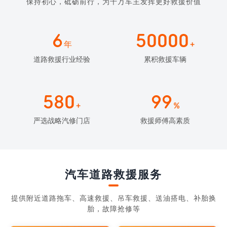
保持初心，砥砺前行，为千万车主发挥更好救援价值
6
50000
年
+
道路救援行业经验
累积救援车辆
580
99
+
%
严选战略汽修门店
救援师傅高素质
汽车道路救援服务
提供附近道路拖车、高速救援、吊车救援、送油搭电、补胎换
胎，故障抢修等