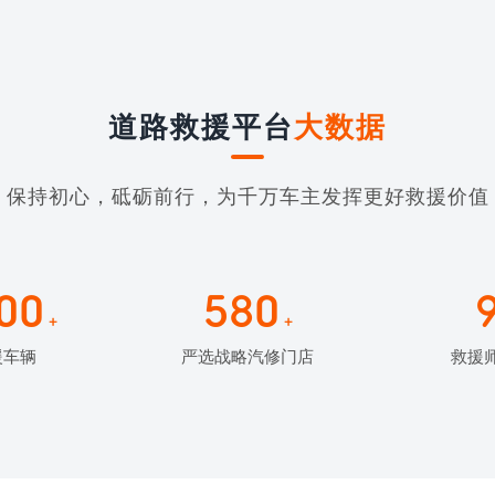
道路救援平台
大数据
保持初心，砥砺前行，为千万车主发挥更好救援价值
00
580
+
+
援车辆
严选战略汽修门店
救援