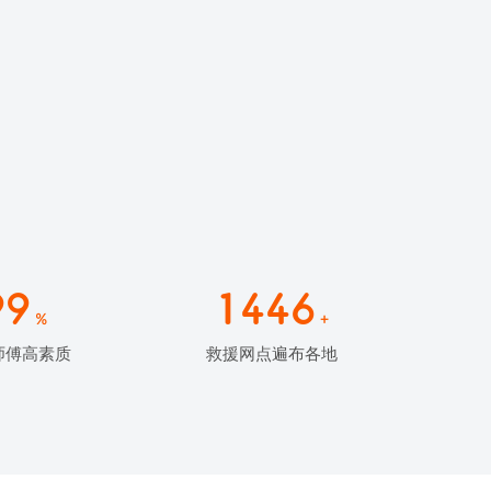
99
1446
%
+
师傅高素质
救援网点遍布各地