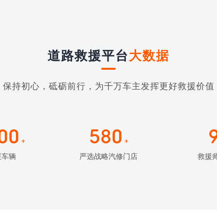
道路救援平台
大数据
保持初心，砥砺前行，为千万车主发挥更好救援价值
00
580
+
+
援车辆
严选战略汽修门店
救援