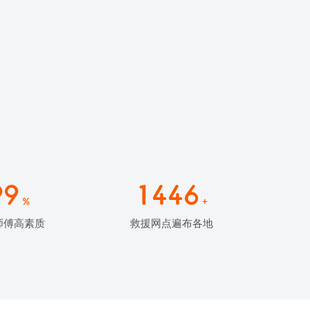
99
1446
%
+
师傅高素质
救援网点遍布各地