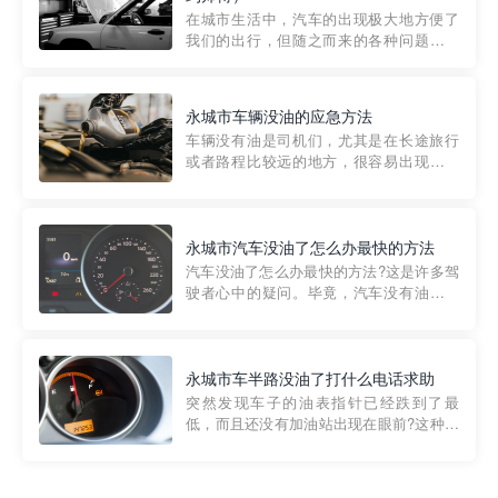
部门制定的。起步价通...
在城市生活中，汽车的出现极大地方便了
我们的出行，但随之而来的各种问题也让
人头痛不已。尤其是在繁忙的都市环境
中，地库停车成了一道难题。有时候，车
辆突然发生故障，或是不慎被困，在这种
永城市车辆没油的应急方法
紧急情况下，我们需要一种高效可靠的救
车辆没有油是司机们，尤其是在长途旅行
援方式。而这时，地库救援专...
或者路程比较远的地方，很容易出现这种
状况。面对这样的情况，该怎么办呢?今天
小编给大家介绍一种应急方法——穿越者
道路救援微信小程序，可以帮您预约附近
的送油师傅，解决没油的紧急情况。 首
永城市汽车没油了怎么办最快的方法
先，让我们来了解一下穿...
汽车没油了怎么办最快的方法?这是许多驾
驶者心中的疑问。毕竟，汽车没有油就无
法行驶，而且出现在偏远地区或夜晚更是
一件令人头痛的事情。幸运的是，现在有
一种新的解决方案——穿越者小程序。 穿
越者小程序是一款专门解决汽车没油问题
永城市车半路没油了打什么电话求助
的在线服务平台。通过...
突然发现车子的油表指针已经跌到了最
低，而且还没有加油站出现在眼前?这种情
况下你该怎么办呢?这时候最好的方法就是
及时寻求帮助。如果你遇到这种情况，你
需要拨打什么电话求助呢?其实，你可以拨