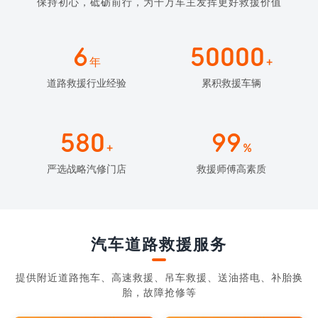
保持初心，砥砺前行，为千万车主发挥更好救援价值
6
50000
年
+
道路救援行业经验
累积救援车辆
580
99
+
%
严选战略汽修门店
救援师傅高素质
汽车道路救援服务
提供附近道路拖车、高速救援、吊车救援、送油搭电、补胎换
胎，故障抢修等