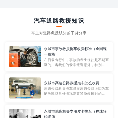
汽车道路救援知识
车主对道路救援认知的干货分享
永城市事故救援拖车收费标准（全国统
一价格）
在日常出行中，事故的发生往往是不期而
至的。当我们的爱车遭遇意外，特别是在
市区内，救援拖车的服务就显得尤为重
要。然而，许多车主在选择拖车服务时，
对收费标准并不十分了解。穿越者救援详
永城市高速公路救援拖车怎么收费
细解析一下市区事故救援拖车的收费标
高速公路救援拖车是在高速公路上因为车
准，以及在选用拖车服务时应注...
辆故障或意外情况需要紧急救援时的必备
工具。然而，对于许多司机来说，拖车的
收费一直是一个困扰。那么，高速公路救
援拖车究竟怎么收费呢? 一般来说，高速公
永城市地库救援专用皮卡拖车（在线预
路救援拖车的收费标准是由当地交通管理
约师傅）