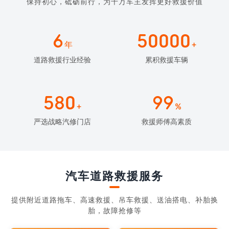
保持初心，砥砺前行，为千万车主发挥更好救援价值
6
50000
年
+
道路救援行业经验
累积救援车辆
580
99
+
%
严选战略汽修门店
救援师傅高素质
汽车道路救援服务
提供附近道路拖车、高速救援、吊车救援、送油搭电、补胎换
胎，故障抢修等