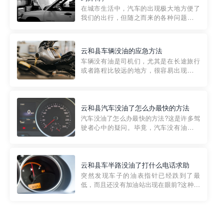
部门制定的。起步价通...
在城市生活中，汽车的出现极大地方便了
我们的出行，但随之而来的各种问题也让
人头痛不已。尤其是在繁忙的都市环境
中，地库停车成了一道难题。有时候，车
辆突然发生故障，或是不慎被困，在这种
云和县车辆没油的应急方法
紧急情况下，我们需要一种高效可靠的救
车辆没有油是司机们，尤其是在长途旅行
援方式。而这时，地库救援专...
或者路程比较远的地方，很容易出现这种
状况。面对这样的情况，该怎么办呢?今天
小编给大家介绍一种应急方法——穿越者
道路救援微信小程序，可以帮您预约附近
的送油师傅，解决没油的紧急情况。 首
云和县汽车没油了怎么办最快的方法
先，让我们来了解一下穿...
汽车没油了怎么办最快的方法?这是许多驾
驶者心中的疑问。毕竟，汽车没有油就无
法行驶，而且出现在偏远地区或夜晚更是
一件令人头痛的事情。幸运的是，现在有
一种新的解决方案——穿越者小程序。 穿
越者小程序是一款专门解决汽车没油问题
云和县车半路没油了打什么电话求助
的在线服务平台。通过...
突然发现车子的油表指针已经跌到了最
低，而且还没有加油站出现在眼前?这种情
况下你该怎么办呢?这时候最好的方法就是
及时寻求帮助。如果你遇到这种情况，你
需要拨打什么电话求助呢?其实，你可以拨