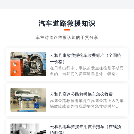
汽车道路救援知识
车主对道路救援认知的干货分享
云和县事故救援拖车收费标准（全国统
一价格）
在日常出行中，事故的发生往往是不期而
至的。当我们的爱车遭遇意外，特别是在
市区内，救援拖车的服务就显得尤为重
要。然而，许多车主在选择拖车服务时，
对收费标准并不十分了解。穿越者救援详
云和县高速公路救援拖车怎么收费
细解析一下市区事故救援拖车的收费标
高速公路救援拖车是在高速公路上因为车
准，以及在选用拖车服务时应注...
辆故障或意外情况需要紧急救援时的必备
工具。然而，对于许多司机来说，拖车的
收费一直是一个困扰。那么，高速公路救
援拖车究竟怎么收费呢? 一般来说，高速公
云和县地库救援专用皮卡拖车（在线预
路救援拖车的收费标准是由当地交通管理
约师傅）