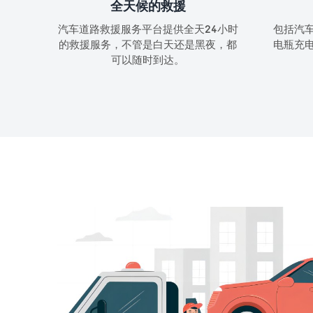
全天候的救援
汽车道路救援服务平台提供全天24小时
包括汽
的救援服务，不管是白天还是黑夜，都
电瓶充
可以随时到达。