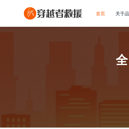
首页
关于
全