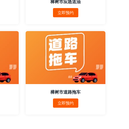
樟树市应急送油
立即预约
樟树市道路拖车
立即预约