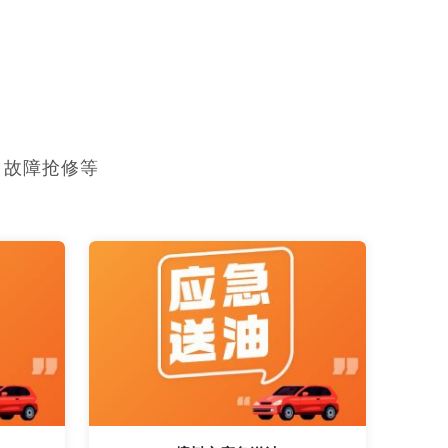
，故障抢修等