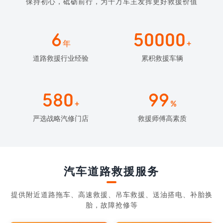
保持初心，砥砺前行，为千万车主发挥更好救援价值
6
50000
年
+
道路救援行业经验
累积救援车辆
580
99
+
%
严选战略汽修门店
救援师傅高素质
汽车道路救援服务
提供附近道路拖车、高速救援、吊车救援、送油搭电、补胎换
胎，故障抢修等