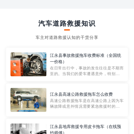
汽车道路救援知识
车主对道路救援认知的干货分享
江永县事故救援拖车收费标准（全国统
一价格）
在日常出行中，事故的发生往往是不期而
至的。当我们的爱车遭遇意外，特别是在
市区内，救援拖车的服务就显得尤为重
要。然而，许多车主在选择拖车服务时，
对收费标准并不十分了解。穿越者救援详
江永县高速公路救援拖车怎么收费
细解析一下市区事故救援拖车的收费标
高速公路救援拖车是在高速公路上因为车
准，以及在选用拖车服务时应注...
辆故障或意外情况需要紧急救援时的必备
工具。然而，对于许多司机来说，拖车的
收费一直是一个困扰。那么，高速公路救
援拖车究竟怎么收费呢? 一般来说，高速公
江永县地库救援专用皮卡拖车（在线预
路救援拖车的收费标准是由当地交通管理
约师傅）