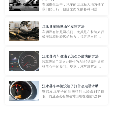
部门制定的。起步价通...
在城市生活中，汽车的出现极大地方便了
我们的出行，但随之而来的各种问题也让
人头痛不已。尤其是在繁忙的都市环境
中，地库停车成了一道难题。有时候，车
辆突然发生故障，或是不慎被困，在这种
江永县车辆没油的应急方法
紧急情况下，我们需要一种高效可靠的救
车辆没有油是司机们，尤其是在长途旅行
援方式。而这时，地库救援专...
或者路程比较远的地方，很容易出现这种
状况。面对这样的情况，该怎么办呢?今天
小编给大家介绍一种应急方法——穿越者
道路救援微信小程序，可以帮您预约附近
的送油师傅，解决没油的紧急情况。 首
江永县汽车没油了怎么办最快的方法
先，让我们来了解一下穿...
汽车没油了怎么办最快的方法?这是许多驾
驶者心中的疑问。毕竟，汽车没有油就无
法行驶，而且出现在偏远地区或夜晚更是
一件令人头痛的事情。幸运的是，现在有
一种新的解决方案——穿越者小程序。 穿
越者小程序是一款专门解决汽车没油问题
江永县车半路没油了打什么电话求助
的在线服务平台。通过...
突然发现车子的油表指针已经跌到了最
低，而且还没有加油站出现在眼前?这种情
况下你该怎么办呢?这时候最好的方法就是
及时寻求帮助。如果你遇到这种情况，你
需要拨打什么电话求助呢?其实，你可以拨